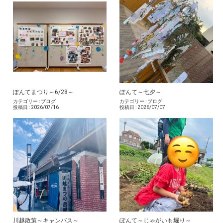
ぽんてまつり～6/28～
ぽんて～七夕～
カテゴリー :
ブログ
カテゴリー :
ブログ
投稿日 :
2026/07/16
投稿日 :
2026/07/07
川越散策～キャンバス～
ぽんて～じゃがいも堀り～