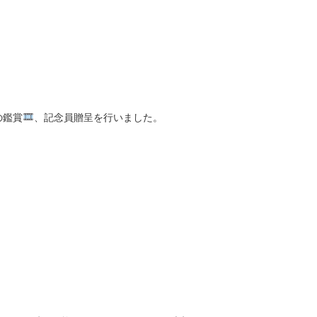
の鑑賞
、記念員贈呈を行いました。