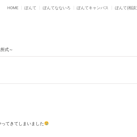
HOME
ぽんて
ぽんてなないろ
ぽんてキャンバス
ぽんて(相談
卒所式～
やってきてしまいました