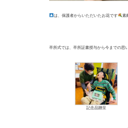
は、保護者からいただいたお花です
素
卒所式では、卒所証書授与から今までの思
記念品贈呈