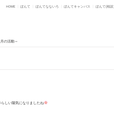
HOME
ぽんて
ぽんてなないろ
ぽんてキャンバス
ぽんて(相談
３月の活動～
春らしい陽気になりましたね