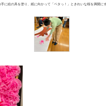
の手に絵の具を塗り、紙に向かって「ペタっ！」ときれいな桜を満開に