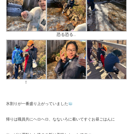
恐る恐る…
！
氷割りが一番盛り上がっていました
帰りは職員共にヘロヘロ、なないろに着いてすぐお昼ごはんに