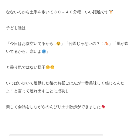
なないろから土手を歩いて３０～４０分程、いい距離です
子ども達は
「今日はお腹空いてるから…
」「公園じゃないの？！
」「風が吹
いてるから、寒いよ
」
と乗り気ではない様子
いっぱい歩いて運動した後のお昼ごはんが一番美味しく感じるんだ
よ！と言って連れ出すことに成功し
楽しく会話をしながらのんびり土手散歩ができました