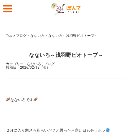
Top
>
ブログ
>
なないろ
>
なないろ～浅羽野ビオトープ～
なないろ～浅羽野ビオトープ～
カテゴリー :
なないろ
,
ブログ
投稿日 :
2026/02/13（金）
なないろです
２月に入り寒さも和らいだ？と思ったら寒い日もチラホラ