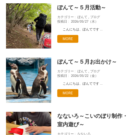
ぽんて～５月活動～
カテゴリー :
ぽんて
,
ブログ
投稿日 :
2026/05/27（水）
こんにちは、ぽんてです ...
MORE
ぽんて～５月お出かけ～
カテゴリー :
ぽんて
,
ブログ
投稿日 :
2026/05/22（金）
こんにちは、ぽんてです ...
MORE
なないろ～こいのぼり制作・
室内遊び～
カテゴリー :
なないろ