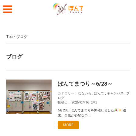
Top
>
ブログ
ブログ
ぽんてまつり～6/28～
カテゴリー :
なないろ
,
ぽんて
,
キャンバス
,
ブ
ログ
投稿日 :
2026/07/16（木）
6月28日 ぽんてまつりを開催しました
週
末、台風が心配な予 ...
MORE