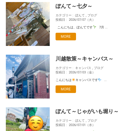
ぽんて～七夕～
カテゴリー :
ぽんて
,
ブログ
投稿日 :
2026/07/07（火）
こんにちは、ぽんてです
7月 ...
MORE
川越散策～キャンバス～
カテゴリー :
キャンバス
,
ブログ
投稿日 :
2026/07/03（金）
こんにちは
キャンバスです
...
MORE
ぽんて～じゃがいも堀り～
カテゴリー :
ぽんて
,
ブログ
投稿日 :
2026/07/01（水）