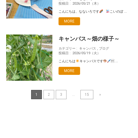
投稿日 :
2026/05/21（木）
こんにちは、なないろです
こいのぼ ...
MORE
キャンバス～畑の様子～
カテゴリー :
キャンバス
,
ブログ
投稿日 :
2026/05/19（火）
こんにちは
キャンバスです
 ...
MORE
1
2
3
...
15
»