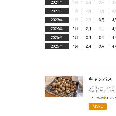
2021年
1月
2月
3月
4
2022年
1月
2月
3月
4
2023年
1月
2月
3月
4
2024年
1月
2月
3月
4
2025年
1月
2月
3月
4
2026年
1月
2月
3月
4
キャンバス
カテゴリー :
キャン
投稿日 :
2023/07/
こんにちは
キャンバ
MORE