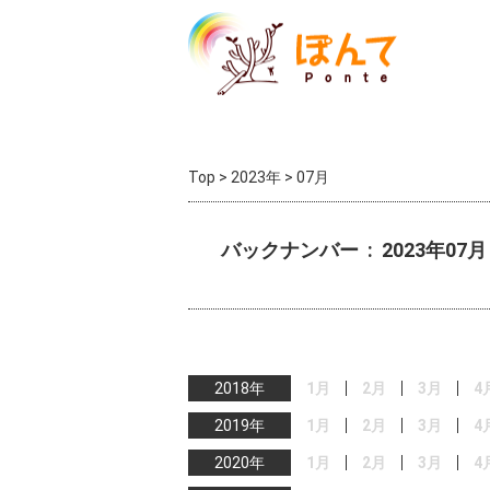
Top
>
2023年
>
07月
バックナンバー : 2023年07月
2018年
1月
2月
3月
4
2019年
1月
2月
3月
4
2020年
1月
2月
3月
4