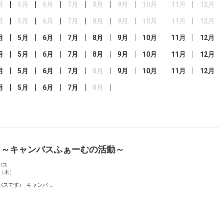
月
5月
6月
7月
8月
9月
10月
11月
12月
月
5月
6月
7月
8月
9月
10月
11月
12月
月
5月
6月
7月
8月
9月
10月
11月
12月
月
5月
6月
7月
8月
9月
10月
11月
12月
月
5月
6月
7月
8月
9月
10月
11月
12月
月
5月
6月
7月
8月
 ～キャンバスふぁーむの活動～
バス
20（木）
スです♪ キャンバ ...