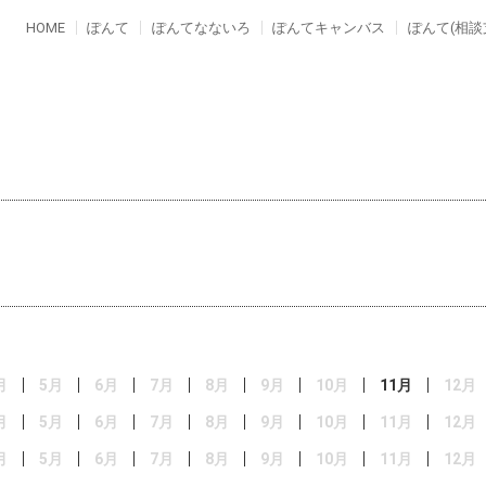
HOME
ぽんて
ぽんてなないろ
ぽんてキャンバス
ぽんて(相談
月
5月
6月
7月
8月
9月
10月
11月
12月
月
5月
6月
7月
8月
9月
10月
11月
12月
月
5月
6月
7月
8月
9月
10月
11月
12月