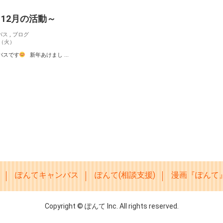
12月の活動～
バス
,
ブログ
14（火）
バスです
新年あけまし ...
ぽんてキャンバス
ぽんて(相談支援)
漫画『ぽんて
Copyright ©︎ ぽんて Inc. All rights reserved.