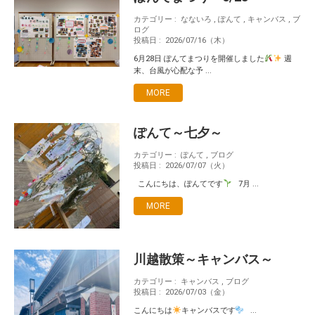
カテゴリー :
なないろ
,
ぽんて
,
キャンバス
,
ブ
ログ
投稿日 :
2026/07/16（木）
6月28日 ぽんてまつりを開催しました
週
末、台風が心配な予 ...
MORE
ぽんて～七夕～
カテゴリー :
ぽんて
,
ブログ
投稿日 :
2026/07/07（火）
こんにちは、ぽんてです
7月 ...
MORE
川越散策～キャンバス～
カテゴリー :
キャンバス
,
ブログ
投稿日 :
2026/07/03（金）
こんにちは
キャンバスです
...