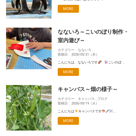
MORE
なないろ～こいのぼり制作・
室内遊び～
カテゴリー :
なないろ
投稿日 :
2026/05/21（木）
こんにちは、なないろです
こいのぼ ...
MORE
キャンバス～畑の様子～
カテゴリー :
キャンバス
,
ブログ
投稿日 :
2026/05/19（火）
こんにちは
キャンバスです
 ...
MORE