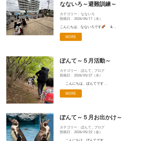
なないろ～避難訓練～
カテゴリー :
なないろ
投稿日 :
2026/06/17（水）
こんにちは、なないろです
& ...
MORE
ぽんて～５月活動～
カテゴリー :
ぽんて
,
ブログ
投稿日 :
2026/05/27（水）
こんにちは、ぽんてです ...
MORE
ぽんて～５月お出かけ～
カテゴリー :
ぽんて
,
ブログ
投稿日 :
2026/05/22（金）
こんにちは、ぽんてです ...