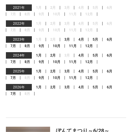
2021年
1月
2月
3月
4月
5月
6月
7月
8月
9月
10月
11月
12月
2022年
1月
2月
3月
4月
5月
6月
7月
8月
9月
10月
11月
12月
2023年
1月
2月
3月
4月
5月
6月
7月
8月
9月
10月
11月
12月
2024年
1月
2月
3月
4月
5月
6月
7月
8月
9月
10月
11月
12月
2025年
1月
2月
3月
4月
5月
6月
7月
8月
9月
10月
11月
12月
2026年
1月
2月
3月
4月
5月
6月
7月
8月
ぽんてまつり～6/28～