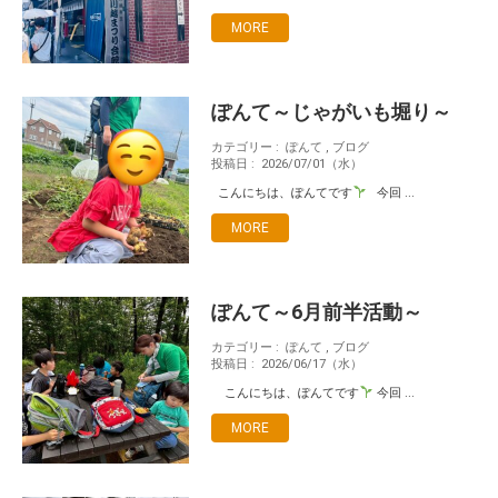
MORE
ぽんて～じゃがいも堀り～
カテゴリー :
ぽんて
,
ブログ
投稿日 :
2026/07/01（水）
こんにちは、ぽんてです
今回 ...
MORE
ぽんて～6月前半活動～
カテゴリー :
ぽんて
,
ブログ
投稿日 :
2026/06/17（水）
こんにちは、ぽんてです
今回 ...
MORE